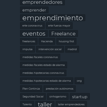
emprendedores
emprender
emprendimiento
erte coronavirus
erte fuerza mayor
eventos
Freelance
freelances
Hacienda
housing first
impulsa
intervención social
madrid
medidas fiscales coronavirus
medidas fiscales estado de alarma
medidas hipotecarias coronavirus
medidas hipotecarias estado de alarma
ong
Plan Continúa
prestación autónomos
startup
Seguridad Social
sinhogarismo
taller
Talento
taller emprendedores