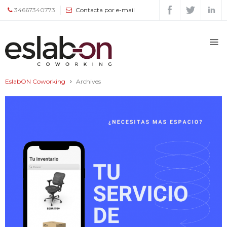
34667340773
Contacta por e-mail
Quiénes
somos
EslabON Coworking
Archives
Espacios
Tour
Tarifas
y
servicios
Agenda