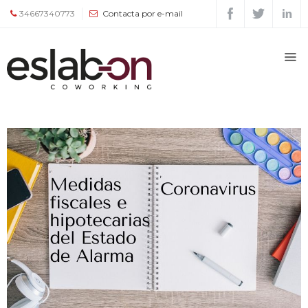
34667340773
Contacta por e-mail
Quiénes
somos
Espacios
Tour
Tarifas
y
servicios
Agenda