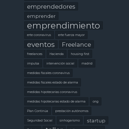
emprendedores
emprender
emprendimiento
erte coronavirus
erte fuerza mayor
eventos
Freelance
freelances
Hacienda
housing first
impulsa
intervención social
madrid
medidas fiscales coronavirus
medidas fiscales estado de alarma
medidas hipotecarias coronavirus
medidas hipotecarias estado de alarma
ong
Plan Continúa
prestación autónomos
startup
Seguridad Social
sinhogarismo