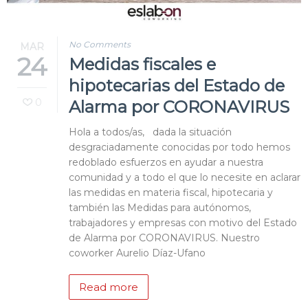
Blog
No Comments
MAR
Contacto
24
Medidas fiscales e
hipotecarias del Estado de
0
Alarma por CORONAVIRUS
Hola a todos/as, dada la situación
desgraciadamente conocidas por todo hemos
redoblado esfuerzos en ayudar a nuestra
comunidad y a todo el que lo necesite en aclarar
las medidas en materia fiscal, hipotecaria y
también las Medidas para autónomos,
trabajadores y empresas con motivo del Estado
de Alarma por CORONAVIRUS. Nuestro
coworker Aurelio Díaz-Ufano
Read more