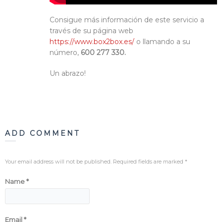
Consigue más información de este servicio a
través de su página web
https://www.box2box.es/
o llamando a su
número,
600 277 330.
Un abrazo!
ADD COMMENT
Your email address will not be published. Required fields are marked
*
Name
*
Email
*