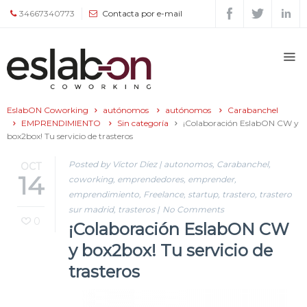
34667340773
Contacta por e-mail
Quiénes
somos
EslabON Coworking
autónomos
autónomos
Carabanchel
Espacios
EMPRENDIMIENTO
Sin categoría
¡Colaboración EslabON CW y
box2box! Tu servicio de trasteros
Tour
Posted by Víctor Díez
|
autonomos
,
Carabanchel
,
OCT
14
coworking
,
emprendedores
,
emprender
,
emprendimiento
,
Freelance
,
startup
,
trastero
,
trastero
Tarifas
sur madrid
,
trasteros
|
No Comments
y
0
¡Colaboración EslabON CW
servicios
y box2box! Tu servicio de
trasteros
Agenda