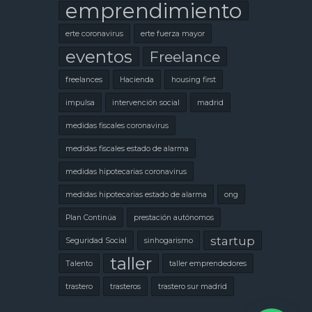
emprendimiento
erte coronavirus
erte fuerza mayor
eventos
Freelance
freelances
Hacienda
housing first
impulsa
intervención social
madrid
medidas fiscales coronavirus
medidas fiscales estado de alarma
medidas hipotecarias coronavirus
medidas hipotecarias estado de alarma
ong
Plan Continúa
prestación autónomos
startup
Seguridad Social
sinhogarismo
taller
Talento
taller emprendedores
trastero
trasteros
trastero sur madrid