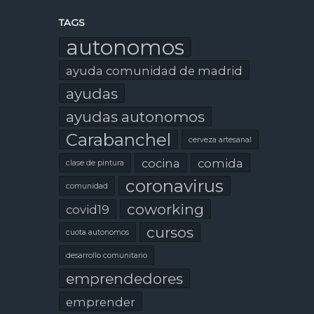
TAGS
autonomos
ayuda comunidad de madrid
ayudas
ayudas autonomos
Carabanchel
cerveza artesanal
cocina
comida
clase de pintura
coronavirus
comunidad
coworking
covid19
cursos
cuota autonomos
desarrollo comunitario
emprendedores
emprender