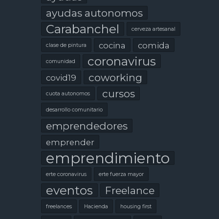
ayudas autonomos
Carabanchel
cerveza artesanal
cocina
comida
clase de pintura
coronavirus
comunidad
coworking
covid19
cursos
cuota autonomos
desarrollo comunitario
emprendedores
emprender
emprendimiento
erte coronavirus
erte fuerza mayor
eventos
Freelance
freelances
Hacienda
housing first