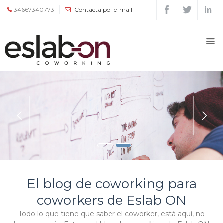
34667340773
Contacta por e-mail
Quiénes
somos
Espacios
Tour
Tarifas
y
servicios
El blog de coworking para
coworkers de Eslab ON
Agenda
Todo lo que tiene que saber el coworker, está aquí, no