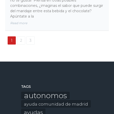
no te gusta? Piensa en otras posibles
combinaciones, ¿imaginas el sabor que puede surgir
del maridaje entre esta bebida y el chocolate?
Apúntate a la
Read more
1
2
3
TAGS
autonomos
ayuda comunidad de madrid
ayudas