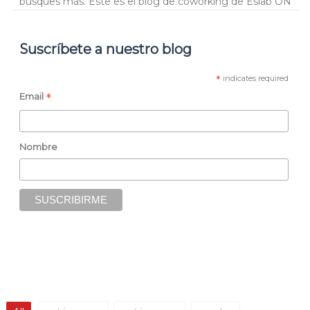
busques más. Este es el blog de coworking de Eslab ON
Blog
Suscríbete a nuestro blog
Contacto
*
indicates required
*
Email
Nombre