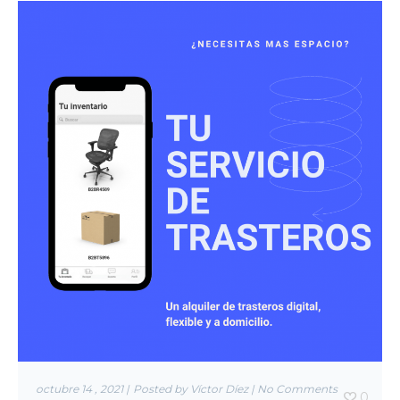
octubre 14 , 2021
|
Posted by Víctor Díez
|
No Comments
0