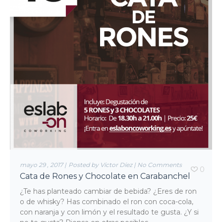
mayo 29 , 2017
|
Posted by Víctor Díez
|
No Comments
0
Cata de Rones y Chocolate en Carabanchel
¿Te has planteado cambiar de bebida? ¿Eres de ron
o de whisky? Has combinado el ron con coca-cola,
con naranja y con limón y el resultado te gusta. ¿Y si