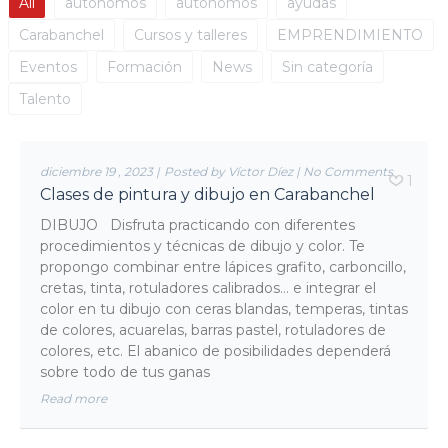
All
autónomos
autónomos
ayudas
Carabanchel
Cursos y talleres
EMPRENDIMIENTO
Eventos
Formación
News
Sin categoría
Talento
diciembre 19 , 2023
|
Posted by Víctor Díez
|
No Comments
1
Clases de pintura y dibujo en Carabanchel
DIBUJO Disfruta practicando con diferentes
procedimientos y técnicas de dibujo y color. Te
propongo combinar entre lápices grafito, carboncillo,
cretas, tinta, rotuladores calibrados… e integrar el
color en tu dibujo con ceras blandas, temperas, tintas
de colores, acuarelas, barras pastel, rotuladores de
colores, etc. El abanico de posibilidades dependerá
sobre todo de tus ganas
Read more