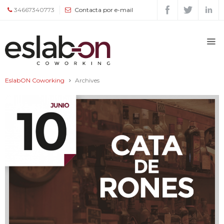
34667340773
Contacta por e-mail
Quiénes
somos
EslabON Coworking
Archives
Espacios
Tour
Tarifas
y
servicios
Agenda