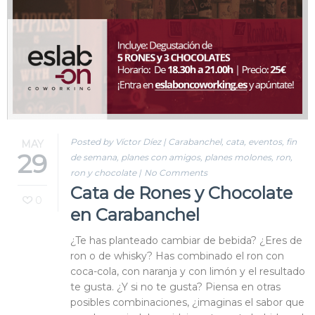
Blog
Contacto
Posted by Víctor Díez
|
Carabanchel
,
cata
,
eventos
,
fin
MAY
29
de semana
,
planes con amigos
,
planes molones
,
ron
,
ron y chocolate
|
No Comments
Cata de Rones y Chocolate
0
en Carabanchel
¿Te has planteado cambiar de bebida? ¿Eres de
ron o de whisky? Has combinado el ron con
coca-cola, con naranja y con limón y el resultado
te gusta. ¿Y si no te gusta? Piensa en otras
posibles combinaciones, ¿imaginas el sabor que