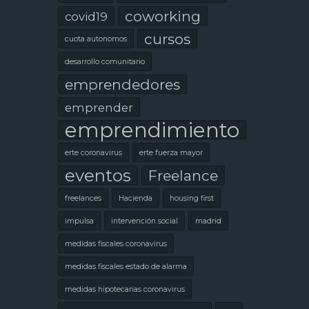
coworking
covid19
cursos
cuota autonomos
desarrollo comunitario
emprendedores
emprender
emprendimiento
erte coronavirus
erte fuerza mayor
eventos
Freelance
freelances
Hacienda
housing first
impulsa
intervención social
madrid
medidas fiscales coronavirus
medidas fiscales estado de alarma
medidas hipotecarias coronavirus