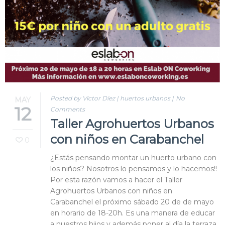
Posted by Víctor Díez
|
huertos urbanos
|
No
MAY
12
Comments
Taller Agrohuertos Urbanos
con niños en Carabanchel
0
¿Estás pensando montar un huerto urbano con
los niños? Nosotros lo pensamos y lo hacemos!!
Por esta razón vamos a hacer el Taller
Agrohuertos Urbanos con niños en
Carabanchel el próximo sábado 20 de de mayo
en horario de 18-20h. Es una manera de educar
a nuestros hijos y además poner al día la terraza