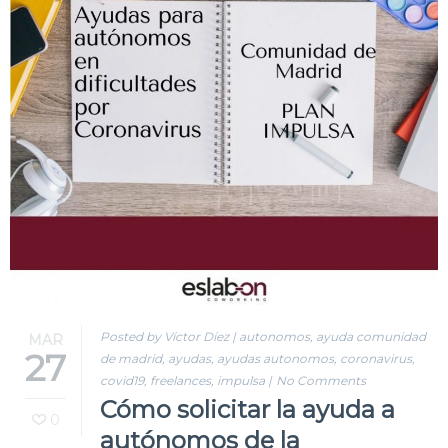
Posted by Víctor Díez
|
autonomos
,
ayuda comunidad
MAR
27
de madrid
,
ayudas
,
ayudas autonomos
,
coronavirus
,
covid19
,
freelances
,
impulsa
|
No Comments
Cómo solicitar la ayuda a
0
autónomos de la