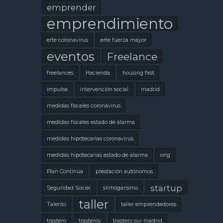
emprender
emprendimiento
erte coronavirus
erte fuerza mayor
eventos
Freelance
freelances
Hacienda
housing first
impulsa
intervención social
madrid
medidas fiscales coronavirus
medidas fiscales estado de alarma
medidas hipotecarias coronavirus
medidas hipotecarias estado de alarma
ong
Plan Continúa
prestación autónomos
startup
Seguridad Social
sinhogarismo
taller
Talento
taller emprendedores
trastero
trasteros
trastero sur madrid