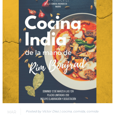
Posted by Víctor Díez
|
cocina
,
comida
,
comida
MAR