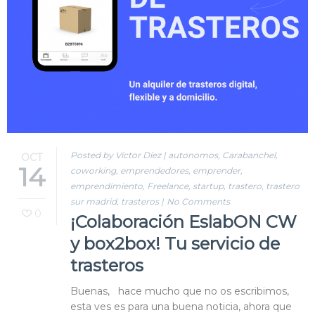
Blog
Contacto
Posted by Víctor Díez
|
autonomos
,
Carabanchel
,
OCT
14
coworking
,
emprendedores
,
emprender
,
emprendimiento
,
Freelance
,
startup
,
trastero
,
trastero
sur madrid
,
trasteros
|
No Comments
0
¡Colaboración EslabON CW
y box2box! Tu servicio de
trasteros
Buenas, hace mucho que no os escribimos,
esta ves es para una buena noticia, ahora que