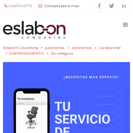
34667340773
Contacta por e-mail
Quiénes
somos
EslabON Coworking
autónomos
autónomos
Carabanchel
Espacios
EMPRENDIMIENTO
Sin categoría
Tour
Tarifas
y
servicios
Agenda