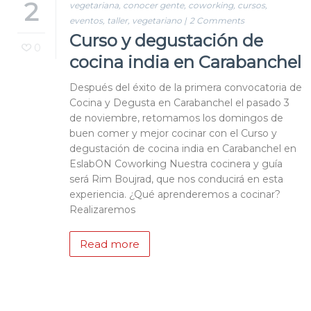
2
vegetariana
,
conocer gente
,
coworking
,
cursos
,
eventos
,
taller
,
vegetariano
|
2 Comments
Curso y degustación de
0
cocina india en Carabanchel
Después del éxito de la primera convocatoria de
Cocina y Degusta en Carabanchel el pasado 3
de noviembre, retomamos los domingos de
buen comer y mejor cocinar con el Curso y
degustación de cocina india en Carabanchel en
EslabON Coworking Nuestra cocinera y guía
será Rim Boujrad, que nos conducirá en esta
experiencia. ¿Qué aprenderemos a cocinar?
Realizaremos
Read more