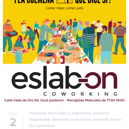
Posted by Víctor Díez
|
Carabanchel
,
consumo
MAY
2
responsable
,
desarrollo comunitario
,
haciendo barrio
|
No Comments