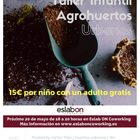
Posted by Víctor Díez
|
huertos urbanos
|
No
MAY