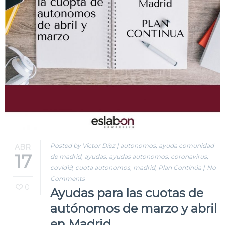
Posted by Víctor Díez
|
autonomos
,
ayuda comunidad
ABR
17
de madrid
,
ayudas
,
ayudas autonomos
,
coronavirus
,
covid19
,
cuota autonomos
,
madrid
,
Plan Continúa
|
No
Comments
0
Ayudas para las cuotas de
autónomos de marzo y abril
en Madrid