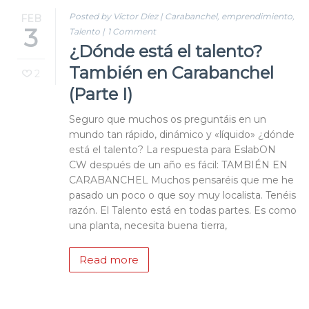
Posted by Víctor Díez
|
Carabanchel
,
emprendimiento
,
FEB
3
Talento
|
1 Comment
¿Dónde está el talento?
También en Carabanchel
2
(Parte I)
Seguro que muchos os preguntáis en un
mundo tan rápido, dinámico y «líquido» ¿dónde
está el talento? La respuesta para EslabON
CW después de un año es fácil: TAMBIÉN EN
CARABANCHEL Muchos pensaréis que me he
pasado un poco o que soy muy localista. Tenéis
razón. El Talento está en todas partes. Es como
una planta, necesita buena tierra,
Read more