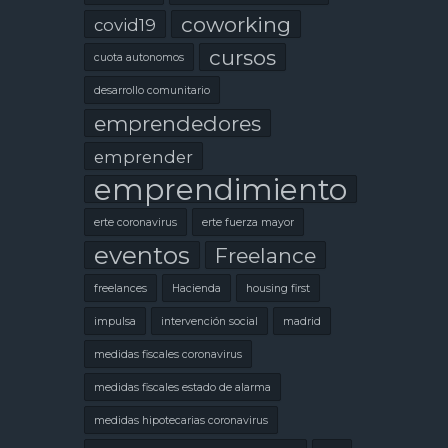
coworking
covid19
cursos
cuota autonomos
desarrollo comunitario
emprendedores
emprender
emprendimiento
erte coronavirus
erte fuerza mayor
eventos
Freelance
freelances
Hacienda
housing first
impulsa
intervención social
madrid
medidas fiscales coronavirus
medidas fiscales estado de alarma
medidas hipotecarias coronavirus