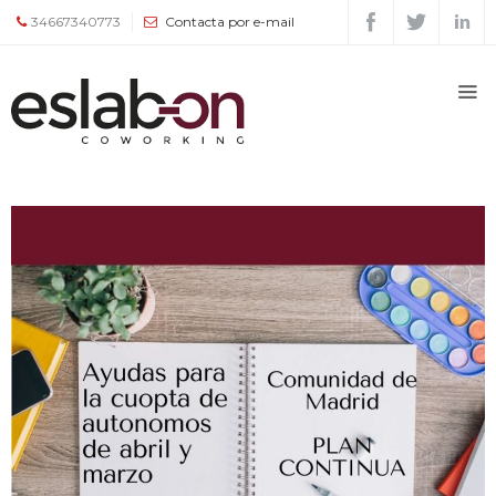
34667340773
Contacta por e-mail
Quiénes
somos
Espacios
Tour
Tarifas
y
servicios
Agenda