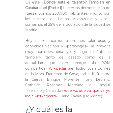
En este
¿Dónde está el talento? También en
Carabanchel (Parte I)
hacemos demostración de
fuerza. Somos 260.000 habitantes, y junto con
los distritos de Latina, Arzanzuela y Usera
sumamos el 25% de la población de la ciudad de
Madrid.
Hoy os recordamos a muchos talentosos y
conocidos vecinos y «personajes» -la mayoría
muy humildes diría yo y algo excéntricos
también- tanto del pasado como de la
actualidad que bien recoge «la ROM
compartida»
Wikipedia
: San Isidro, Juan Gómez
de la Mora, Francisco de Goya, Isabel II, Juan de
la Cierva, Enrique Morente, Tony Leblanc,
Corbalán, Rosendo Mercado, el Langui,
Faemino y Cansado (
«que va, que va, que va, yo
leo a Kierkegaard»
) , Jairo Zavala (De Pedro)…
¿Y cuál es la