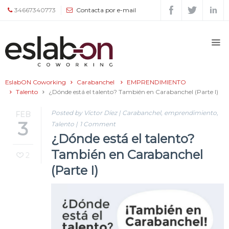
34667340773
Contacta por e-mail
Quiénes
somos
EslabON Coworking
Carabanchel
EMPRENDIMIENTO
Espacios
Talento
¿Dónde está el talento? También en Carabanchel (Parte I)
Posted by Víctor Díez
|
Carabanchel
,
emprendimiento
,
FEB
Tour
3
Talento
|
1 Comment
¿Dónde está el talento?
Tarifas
También en Carabanchel
2
y
(Parte I)
servicios
Agenda