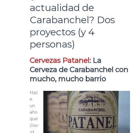
actualidad de
Carabanchel? Dos
proyectos (y 4
personas)
Cervezas Patanel
: La
Cerveza de Carabanchel con
mucho, mucho barrio
Hac
e
un
año
que
Dav
id