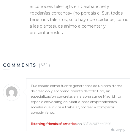
Si conocéis talent@s en Carabanchel y
«pedanías cercanas» (no perdáis el Sur, todos
tenemos talentos, sólo hay que cuidarlos, como
a las plantas), os animo a comentar y
presentárnoslos!
COMMENTS
(
1)
Fue creado como fuente generadora de un ecosistema
de creacion y emprendimiento de todo tipo, sin
especializacion concreta, en la zona sur de Madrid . Un
espacio coworking en Madrid para emprendedores
sociales que invita a trabajar, cocrear y compartir
conocimiento.
listening friends of america
on
30/05/2017 at 02:02
Reply