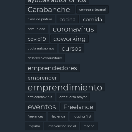
Carabanchel
cerveza artesanal
cocina
comida
clase de pintura
coronavirus
comunidad
coworking
covid19
cursos
cuota autonomos
desarrollo comunitario
emprendedores
emprender
emprendimiento
erte coronavirus
erte fuerza mayor
eventos
Freelance
freelances
Hacienda
housing first
impulsa
intervención social
madrid