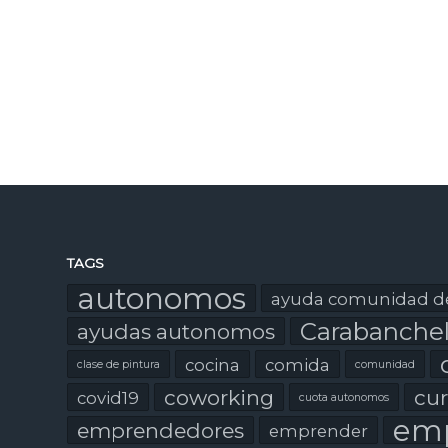
TAGS
autonomos
ayuda comunidad d
Carabanche
ayudas autonomos
cocina
comida
clase de pintura
comunidad
coworking
cur
covid19
cuota autonomos
emp
emprendedores
emprender