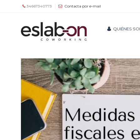
34667340773
Contacta por e-mail
Quiénes
QUIÉNES S
somos
Espacios
Tour
Tarifas
y
servicios
Agenda