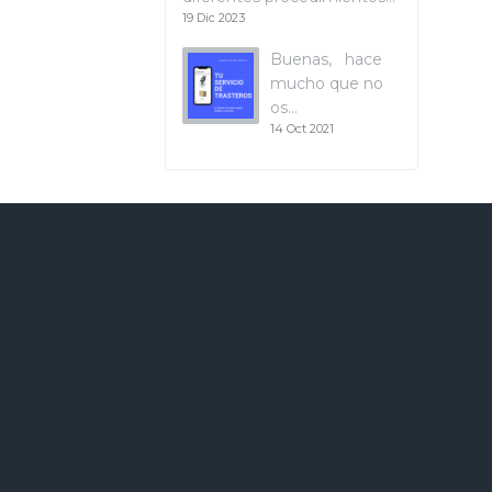
19 Dic 2023
Buenas, hace
mucho que no
os…
14 Oct 2021