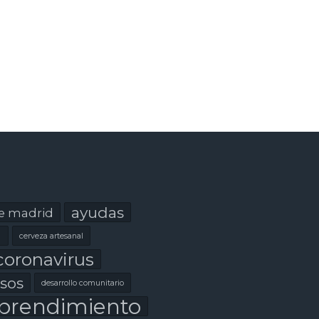
ayudas
e madrid
l
cerveza artesanal
coronavirus
sos
desarrollo comunitario
rendimiento