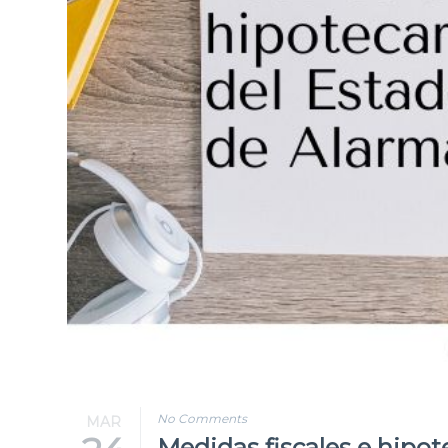
Blog
Contacto
No Comments
MAR
Medidas fiscales e hipot