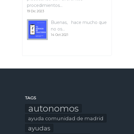
procedimientos…
19 Dic 2023
Buenas, hace mucho que
no os…
14 Oct 2021
TAGS
autonomos
ayuda comunidad de madrid
ayudas