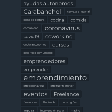
ayudas autonomos
Carabanchel
cerveza artesanal
cocina
comida
clase de pintura
coronavirus
comunidad
coworking
covid19
cursos
cuota autonomos
desarrollo comunitario
emprendedores
emprender
emprendimiento
erte coronavirus
erte fuerza mayor
eventos
Freelance
freelances
Hacienda
housing first
impulsa
intervención social
madrid