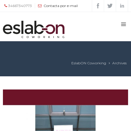
34667340773
Contacta por e-mail
Quiénes
somos
Espacios
EslabON Coworking
Archives
Tour
Tarifas
y
servicios
Agenda