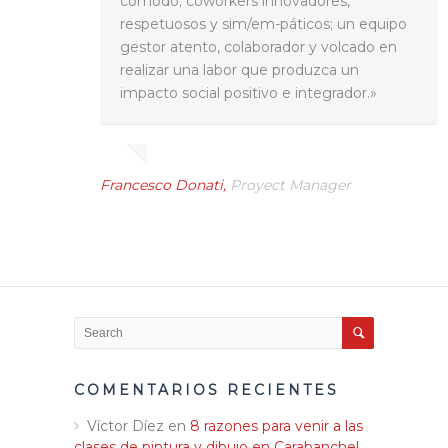
cómodo; coworkers innovadores,
Blog
respetuosos y sim/em-páticos; un equipo
gestor atento, colaborador y volcado en
realizar una labor que produzca un
Contacto
impacto social positivo e integrador.»
Francesco Donati,
Proyect Manager
COMENTARIOS RECIENTES
Víctor Díez
en
8 razones para venir a las
clases de pintura y dibujo en Carabanchel