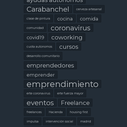
Carabanchel
cerveza artesanal
cocina
comida
clase de pintura
coronavirus
comunidad
coworking
covid19
cursos
cuota autonomos
desarrollo comunitario
emprendedores
emprender
emprendimiento
erte coronavirus
erte fuerza mayor
eventos
Freelance
freelances
Hacienda
housing first
impulsa
intervención social
madrid