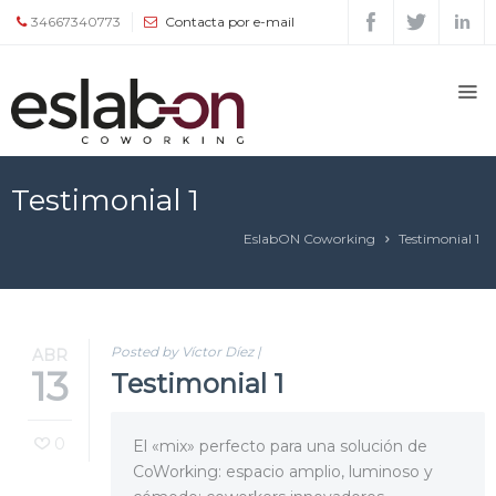
34667340773
Contacta por e-mail
Quiénes
somos
Espacios
Testimonial 1
EslabON Coworking
Testimonial 1
Tour
Tarifas
y
Posted by Víctor Díez
|
ABR
13
servicios
Testimonial 1
0
Agenda
El «mix» perfecto para una solución de
CoWorking: espacio amplio, luminoso y