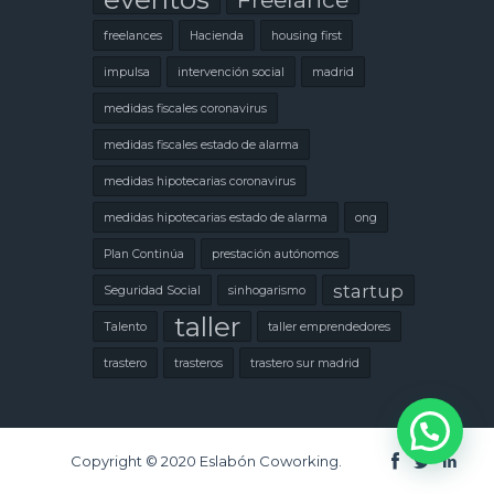
freelances
Hacienda
housing first
impulsa
intervención social
madrid
medidas fiscales coronavirus
medidas fiscales estado de alarma
medidas hipotecarias coronavirus
medidas hipotecarias estado de alarma
ong
Plan Continúa
prestación autónomos
startup
Seguridad Social
sinhogarismo
taller
Talento
taller emprendedores
trastero
trasteros
trastero sur madrid
Copyright © 2020 Eslabón Coworking.