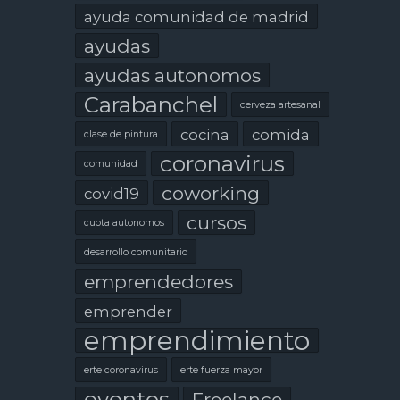
ayuda comunidad de madrid
ayudas
ayudas autonomos
Carabanchel
cerveza artesanal
cocina
comida
clase de pintura
coronavirus
comunidad
coworking
covid19
cursos
cuota autonomos
desarrollo comunitario
emprendedores
emprender
emprendimiento
erte coronavirus
erte fuerza mayor
eventos
Freelance