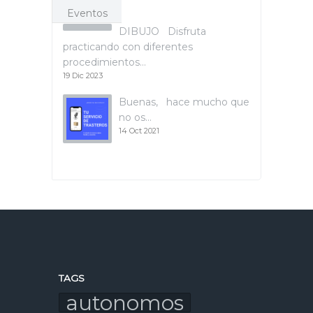
Eventos
DIBUJO Disfruta
practicando con diferentes
procedimientos…
19 Dic 2023
Buenas, hace mucho que
no os…
14 Oct 2021
TAGS
autonomos