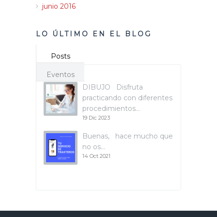
junio 2016
LO ÚLTIMO EN EL BLOG
Posts
Eventos
DIBUJO Disfruta
practicando con diferentes
procedimientos…
19 Dic 2023
Buenas, hace mucho que
no os…
14 Oct 2021