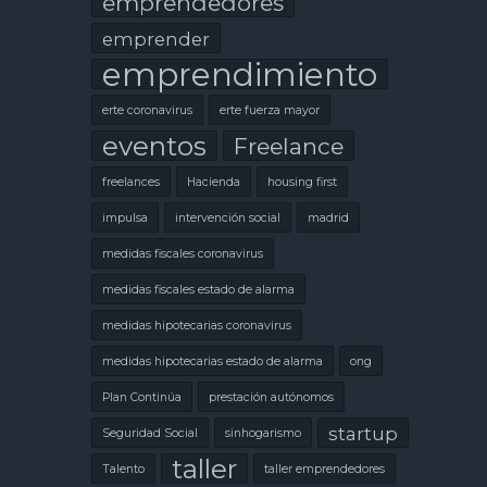
emprendedores
emprender
emprendimiento
erte coronavirus
erte fuerza mayor
eventos
Freelance
freelances
Hacienda
housing first
impulsa
intervención social
madrid
medidas fiscales coronavirus
medidas fiscales estado de alarma
medidas hipotecarias coronavirus
medidas hipotecarias estado de alarma
ong
Plan Continúa
prestación autónomos
startup
Seguridad Social
sinhogarismo
taller
Talento
taller emprendedores