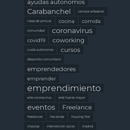
ayudas autonomos
Carabanchel
cerveza artesanal
cocina
comida
clase de pintura
coronavirus
comunidad
coworking
covid19
cursos
cuota autonomos
desarrollo comunitario
emprendedores
emprender
emprendimiento
erte coronavirus
erte fuerza mayor
eventos
Freelance
freelances
Hacienda
housing first
impulsa
intervención social
madrid