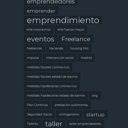
emprendedores
emprender
emprendimiento
erte coronavirus
erte fuerza mayor
eventos
Freelance
freelances
Hacienda
housing first
impulsa
intervención social
madrid
medidas fiscales coronavirus
medidas fiscales estado de alarma
medidas hipotecarias coronavirus
medidas hipotecarias estado de alarma
ong
Plan Continúa
prestación autónomos
startup
Seguridad Social
sinhogarismo
taller
Talento
taller emprendedores