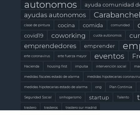
autonomos
ayuda comunidad d
Carabanche
ayudas autonomos
cocina
comida
clase de pintura
comunidad
coworking
cur
covid19
cuota autonomos
emp
emprendedores
emprender
eventos
Fr
erte coronavirus
erte fuerza mayor
Hacienda
housing first
impulsa
intervención social
mad
medidas fiscales estado de alarma
medidas hipotecarias coronaviru
medidas hipotecarias estado de alarma
ong
Plan Continúa
t
startup
Seguridad Social
sinhogarismo
Talento
trastero
trasteros
trastero sur madrid
Copyright © 2020 Eslabón Coworking.