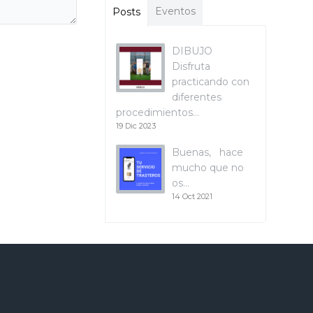
Eventos
Posts
DIBUJO
Disfruta
practicando con
diferentes
procedimientos…
19 Dic 2023
Buenas, hace
mucho que no
os…
14 Oct 2021