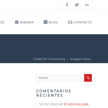
IOS
AGENDA
BLOG
CONTACTO
EslabON Coworking
Imagen Aires
COMENTARIOS
RECIENTES
Víctor Díez
en
8 razones para