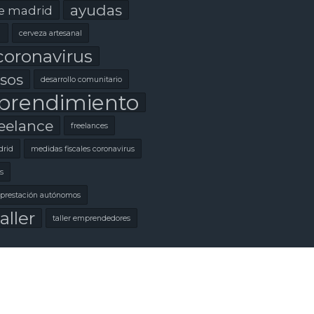
ayudas
e madrid
l
cerveza artesanal
coronavirus
sos
desarrollo comunitario
rendimiento
eelance
freelances
rid
medidas fiscales coronavirus
s
prestación autónomos
aller
taller emprendedores