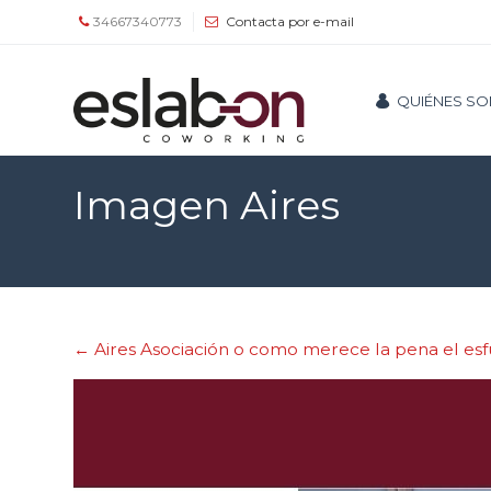
34667340773
Contacta por e-mail
Quiénes
QUIÉNES S
somos
Espacios
Imagen Aires
Tour
Tarifas
y
←
Aires Asociación o como merece la pena el es
servicios
Agenda