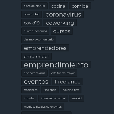
cocina
comida
clase de pintura
coronavirus
comunidad
coworking
covid19
cursos
cuota autonomos
desarrollo comunitario
emprendedores
emprender
emprendimiento
erte coronavirus
erte fuerza mayor
eventos
Freelance
freelances
Hacienda
housing first
impulsa
intervención social
madrid
medidas fiscales coronavirus