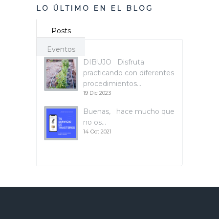
LO ÚLTIMO EN EL BLOG
Posts
Eventos
DIBUJO Disfruta
practicando con diferentes
procedimientos…
19 Dic 2023
Buenas, hace mucho que
no os…
14 Oct 2021