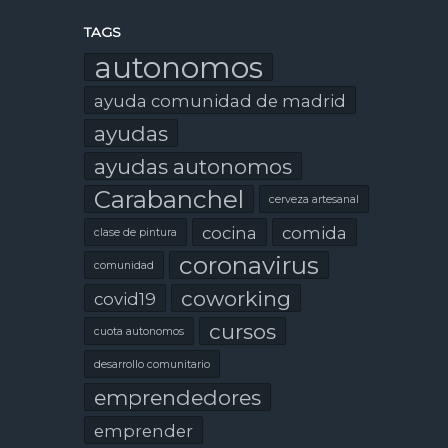
TAGS
autonomos
ayuda comunidad de madrid
ayudas
ayudas autonomos
Carabanchel
cerveza artesanal
cocina
comida
clase de pintura
coronavirus
comunidad
coworking
covid19
cursos
cuota autonomos
desarrollo comunitario
emprendedores
emprender