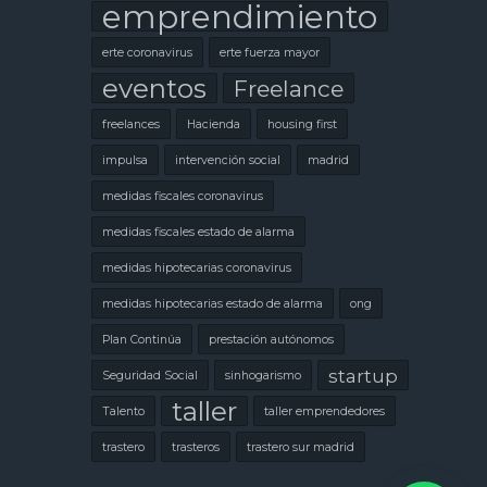
emprendimiento
erte coronavirus
erte fuerza mayor
eventos
Freelance
freelances
Hacienda
housing first
impulsa
intervención social
madrid
medidas fiscales coronavirus
medidas fiscales estado de alarma
medidas hipotecarias coronavirus
medidas hipotecarias estado de alarma
ong
Plan Continúa
prestación autónomos
startup
Seguridad Social
sinhogarismo
taller
Talento
taller emprendedores
trastero
trasteros
trastero sur madrid