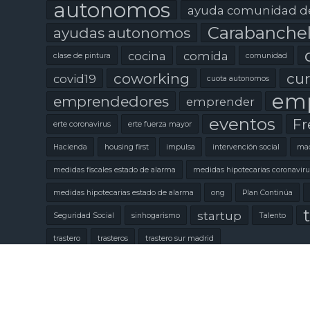
autonomos
ayuda comunidad d
Carabanche
ayudas autonomos
cocina
comida
clase de pintura
comunidad
coworking
cur
covid19
cuota autonomos
emp
emprendedores
emprender
eventos
Fr
erte coronavirus
erte fuerza mayor
Hacienda
housing first
impulsa
intervención social
mad
medidas fiscales estado de alarma
medidas hipotecarias coronaviru
medidas hipotecarias estado de alarma
ong
Plan Continúa
t
startup
Seguridad Social
sinhogarismo
Talento
trastero
trasteros
trastero sur madrid
Copyright © 2020 Eslabón Coworking.