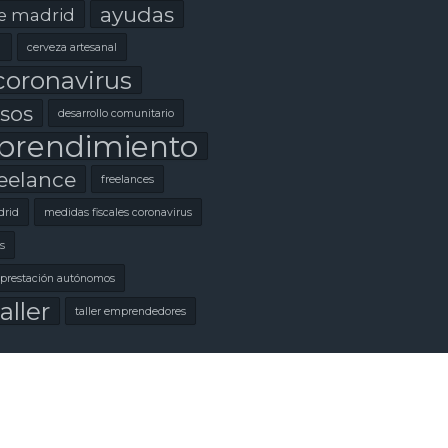
ayudas
e madrid
l
cerveza artesanal
coronavirus
sos
desarrollo comunitario
rendimiento
eelance
freelances
rid
medidas fiscales coronavirus
s
prestación autónomos
aller
taller emprendedores