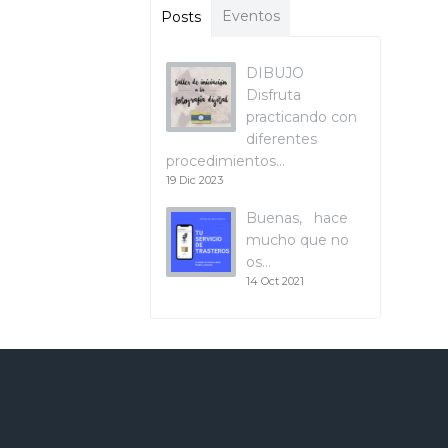
Eventos
Posts
DIBUJO
Disfruta
practicando con
diferentes
procedimientos…
19 Dic 2023
Buenas, hace
mucho que no
os…
14 Oct 2021