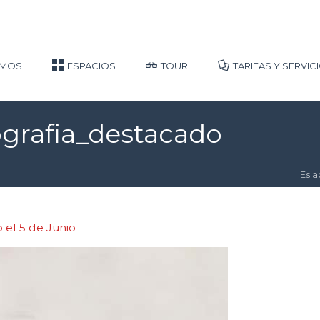
OMOS
ESPACIOS
TOUR
TARIFAS Y SERVIC
tografia_destacado
Esl
jo el 5 de Junio