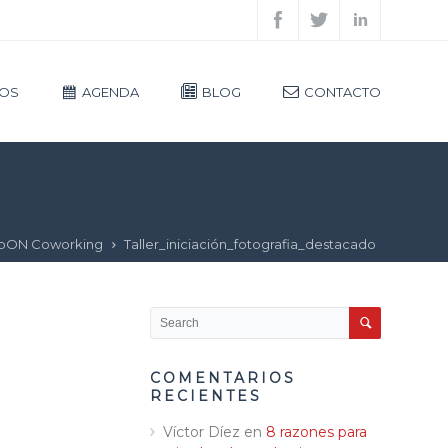
IOS
AGENDA
BLOG
CONTACTO
abON Coworking
Taller_iniciación_fotografia_destacado
COMENTARIOS
RECIENTES
Víctor Díez
en
8 razones para