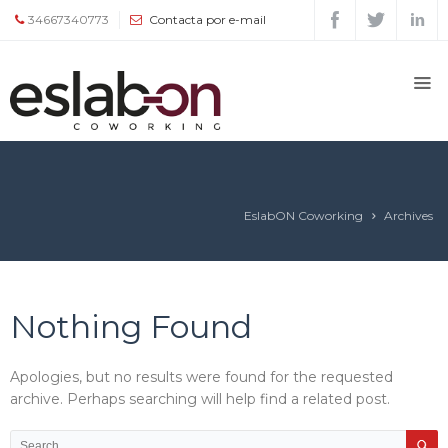
34667340773
Contacta por e-mail
Quiénes
somos
Espacios
EslabON Coworking
Archives
Tour
Tarifas
Nothing Found
y
servicios
Apologies, but no results were found for the requested
archive. Perhaps searching will help find a related post.
Agenda