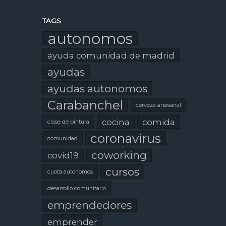
TAGS
autonomos
ayuda comunidad de madrid
ayudas
ayudas autonomos
Carabanchel
cerveza artesanal
cocina
comida
clase de pintura
coronavirus
comunidad
coworking
covid19
cursos
cuota autonomos
desarrollo comunitario
emprendedores
emprender