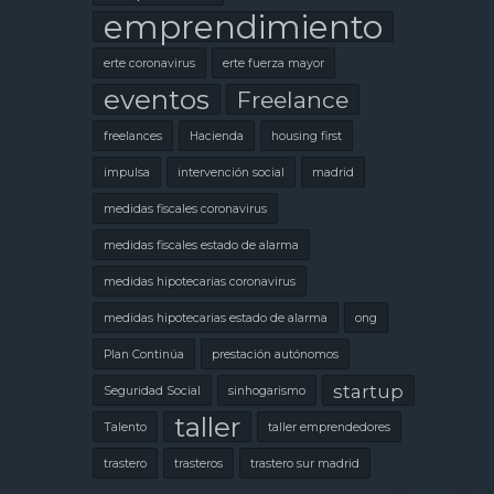
emprendimiento
erte coronavirus
erte fuerza mayor
eventos
Freelance
freelances
Hacienda
housing first
impulsa
intervención social
madrid
medidas fiscales coronavirus
medidas fiscales estado de alarma
medidas hipotecarias coronavirus
medidas hipotecarias estado de alarma
ong
Plan Continúa
prestación autónomos
startup
Seguridad Social
sinhogarismo
taller
Talento
taller emprendedores
trastero
trasteros
trastero sur madrid