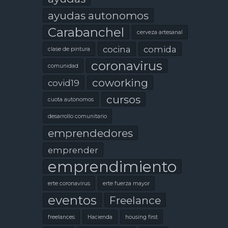
ayudas autonomos
Carabanchel
cerveza artesanal
cocina
comida
clase de pintura
coronavirus
comunidad
coworking
covid19
cursos
cuota autonomos
desarrollo comunitario
emprendedores
emprender
emprendimiento
erte coronavirus
erte fuerza mayor
eventos
Freelance
freelances
Hacienda
housing first