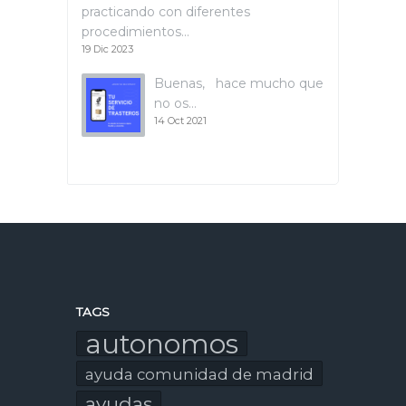
practicando con diferentes
procedimientos…
19 Dic 2023
Buenas, hace mucho que
no os…
14 Oct 2021
TAGS
autonomos
ayuda comunidad de madrid
ayudas