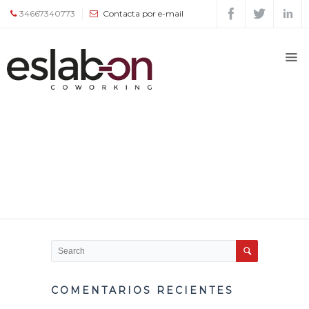
34667340773
Contacta por e-mail
Quiénes
somos
Espacios
Tour
Tarifas
y
servicios
Agenda
COMENTARIOS RECIENTES