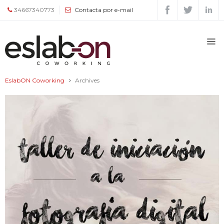
34667340773
Contacta por e-mail
Quiénes
somos
EslabON Coworking
Archives
Espacios
Tour
Tarifas
y
servicios
Agenda