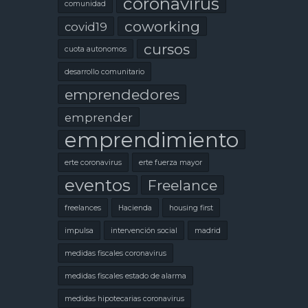
coronavirus
comunidad
coworking
covid19
cursos
cuota autonomos
desarrollo comunitario
emprendedores
emprender
emprendimiento
erte coronavirus
erte fuerza mayor
eventos
Freelance
freelances
Hacienda
housing first
impulsa
intervención social
madrid
medidas fiscales coronavirus
medidas fiscales estado de alarma
medidas hipotecarias coronavirus