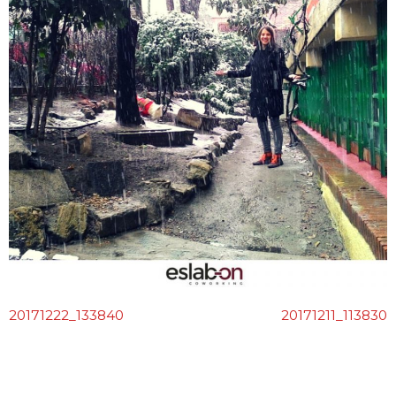
Blog
Contacto
20171222_133840
20171211_113830