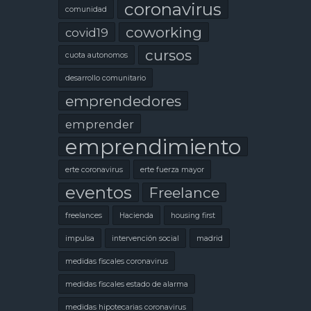
coronavirus
comunidad
coworking
covid19
cursos
cuota autonomos
desarrollo comunitario
emprendedores
emprender
emprendimiento
erte coronavirus
erte fuerza mayor
eventos
Freelance
freelances
Hacienda
housing first
impulsa
intervención social
madrid
medidas fiscales coronavirus
medidas fiscales estado de alarma
medidas hipotecarias coronavirus