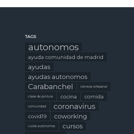
TAGS
autonomos
ayuda comunidad de madrid
ayudas
ayudas autonomos
Carabanchel
cerveza artesanal
cocina
comida
clase de pintura
coronavirus
comunidad
coworking
covid19
cursos
cuota autonomos