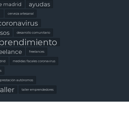
ayudas
e madrid
l
cerveza artesanal
coronavirus
sos
desarrollo comunitario
rendimiento
eelance
freelances
rid
medidas fiscales coronavirus
s
prestación autónomos
aller
taller emprendedores