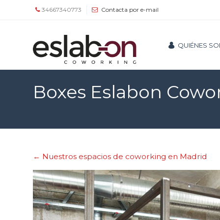
34667340773
Contacta por e-mail
Quiénes
QUIÉNES S
somos
Espacios
Boxes Eslabon Cowo
Tour
Tarifas
y
←
Nuestros espacios de coworking en Madrid
servicios
Agenda