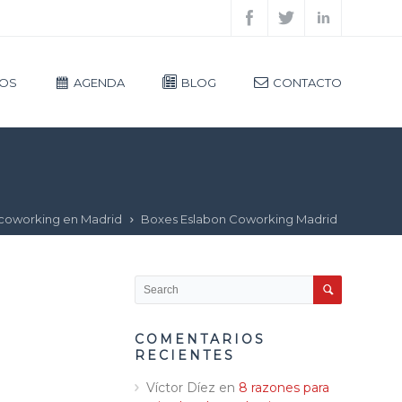
IOS
AGENDA
BLOG
CONTACTO
 coworking en Madrid
Boxes Eslabon Coworking Madrid
COMENTARIOS
RECIENTES
Víctor Díez
en
8 razones para