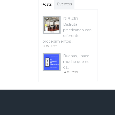
Eventos
Posts
DIBUJO
Disfruta
practicando con
diferentes
procedimientos…
19 Dic 2023
Buenas, hace
mucho que no
os…
14 Oct 2021