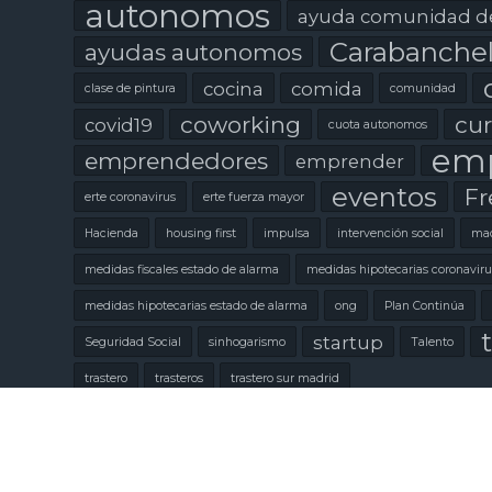
autonomos
ayuda comunidad d
Carabanche
ayudas autonomos
cocina
comida
clase de pintura
comunidad
coworking
cur
covid19
cuota autonomos
emp
emprendedores
emprender
eventos
Fr
erte coronavirus
erte fuerza mayor
Hacienda
housing first
impulsa
intervención social
mad
medidas fiscales estado de alarma
medidas hipotecarias coronaviru
medidas hipotecarias estado de alarma
ong
Plan Continúa
t
startup
Seguridad Social
sinhogarismo
Talento
trastero
trasteros
trastero sur madrid
Copyright © 2020 Eslabón Coworking.