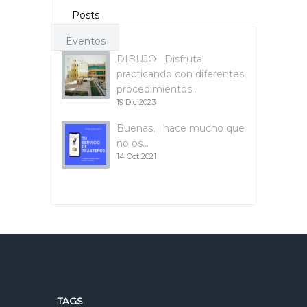
Posts
Eventos
DIBUJO Disfruta
practicando con diferentes
procedimientos…
19 Dic 2023
Buenas, hace mucho que
no os…
14 Oct 2021
TAGS