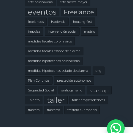
erte coronavirus
erte fuerza mayor
eventos
Freelance
freelances
Hacienda
housing first
impulsa
intervención social
madrid
medidas fiscales coronavirus
medidas fiscales estado de alarma
medidas hipotecarias coronavirus
medidas hipotecarias estado de alarma
ong
Plan Continúa
prestación autónomos
startup
Seguridad Social
sinhogarismo
taller
Talento
taller emprendedores
trastero
trasteros
trastero sur madrid